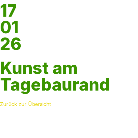
17
01
26
Kunst am
Tagebaurand
Zurück zur Übersicht
AHP unterstützt den Zweckverband LANDFOLGE
Garzweiler bei dem Projekt „InKuLand“.