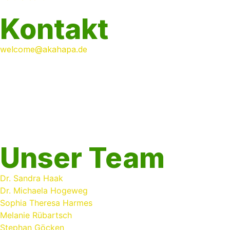
Kontakt
welcome@akahapa.de
+49 2151 789 8210
Anwaltskanzlei HAAK + PARTNER
Wilhelmshofallee 140a
47800 Krefeld
Deutschland
Unser Team
Dr. Sandra Haak
Dr. Michaela Hogeweg
Sophia Theresa Harmes
Melanie Rübartsch
Stephan Göcken