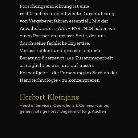
Forschungseinrichtung ist eine
in verga
rechtssichere und effiziente Durchführung
Gerade f
von Vergabeverfahren essentiell. Mit der
Forschun
Anwaltskanzlei HAAK + PARTNER haben wir
Beschaff
einen Partner an unserer Seite, der uns
Unterstü
durch seine fachliche Expertise,
schätzen
Verlässlichkeit und praxisorientierte
Reaktion
Beratung überzeugt. Die Zusammenarbeit
Kompeten
ermöglicht es uns, uns auf unsere
auf umse
Kernaufgabe - die Forschung im Bereich der
Nanotechnologie - zu konzentrieren.
Dr. M
Leitung de
Herbert Kleinjans
Head of Services, Operations & Communication,
gemeinnützige Forschungseinrichtung, Aachen