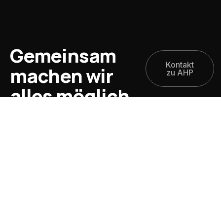
Gemeinsam
Kontakt
machen wir
zu AHP
alles möglich.
Unsere Webseite
Startseite
AHP Expertise
AHP Team
AHP News & Blog
Impressum
Cookie / Datenschutz
Wir sind besonders stark in
Vergabe- und Wettbewerbsrecht